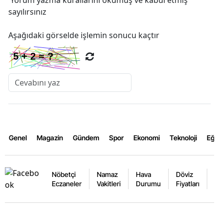
Yorum yazma kurallarını
okumuş ve kabul etmiş
sayılırsınız
Aşağıdaki görselde işlemin sonucu kaçtır
Genel
Magazin
Gündem
Spor
Ekonomi
Teknoloji
Eğl
Nöbetçi
Namaz
Hava
Döviz
A
Eczaneler
Vakitleri
Durumu
Fiyatları
F