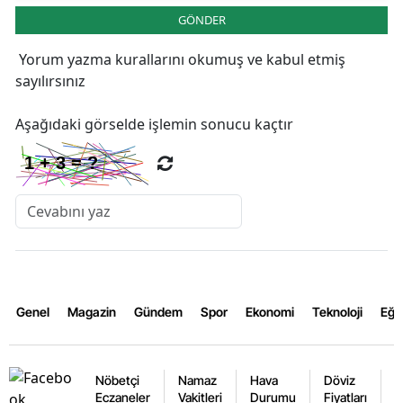
GÖNDER
Yorum yazma kurallarını
okumuş ve kabul etmiş
sayılırsınız
Aşağıdaki görselde işlemin sonucu kaçtır
Genel
Magazin
Gündem
Spor
Ekonomi
Teknoloji
Eğl
Nöbetçi
Namaz
Hava
Döviz
A
Eczaneler
Vakitleri
Durumu
Fiyatları
F