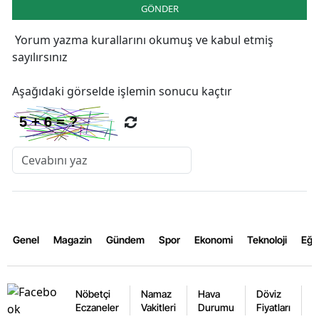
GÖNDER
Yorum yazma kurallarını
okumuş ve kabul etmiş
sayılırsınız
Aşağıdaki görselde işlemin sonucu kaçtır
Genel
Magazin
Gündem
Spor
Ekonomi
Teknoloji
Eğl
Nöbetçi
Namaz
Hava
Döviz
A
Eczaneler
Vakitleri
Durumu
Fiyatları
F