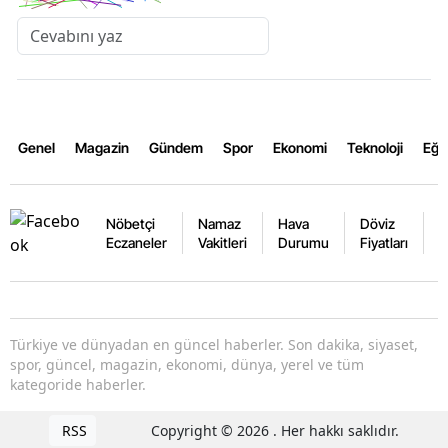
Genel
Magazin
Gündem
Spor
Ekonomi
Teknoloji
Eğl
Nöbetçi
Namaz
Hava
Döviz
A
Eczaneler
Vakitleri
Durumu
Fiyatları
F
Türkiye ve dünyadan en güncel haberler. Son dakika, siyaset,
spor, güncel, magazin, ekonomi, dünya, yerel ve tüm
kategoride haberler.
RSS
Copyright © 2026 . Her hakkı saklıdır.