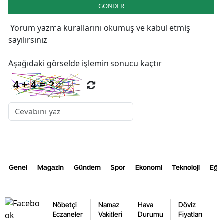
GÖNDER
Yorum yazma kurallarını
okumuş ve kabul etmiş
sayılırsınız
Aşağıdaki görselde işlemin sonucu kaçtır
Genel
Magazin
Gündem
Spor
Ekonomi
Teknoloji
Eğl
Nöbetçi
Namaz
Hava
Döviz
A
Eczaneler
Vakitleri
Durumu
Fiyatları
F