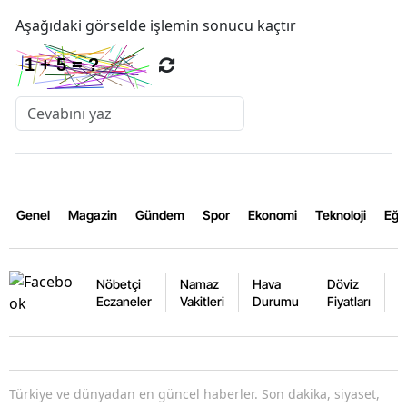
Aşağıdaki görselde işlemin sonucu kaçtır
Genel
Magazin
Gündem
Spor
Ekonomi
Teknoloji
Eğl
Nöbetçi
Namaz
Hava
Döviz
A
Eczaneler
Vakitleri
Durumu
Fiyatları
F
Türkiye ve dünyadan en güncel haberler. Son dakika, siyaset,