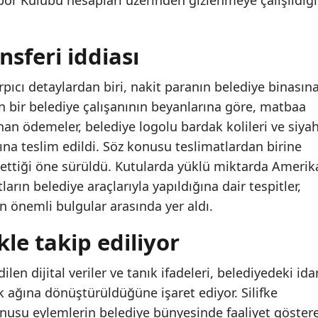
spor Kulübü hesapları üzerinden gizlenmeye çalışıldığı
nsferi iddiası
ıcı detaylardan biri, nakit paranın belediye binasın
an bir belediye çalışanının beyanlarına göre, matbaa
ınan ödemeler, belediye logolu bardak kolileri ve siya
na teslim edildi. Söz konusu teslimatlardan birine
 ettiği öne sürüldü. Kutularda yüklü miktarda Amerik
arın belediye araçlarıyla yapıldığına dair tespitler,
n önemli bulgular arasında yer aldı.
ikle takip ediliyor
n dijital veriler ve tanık ifadeleri, belediyedeki idar
uk ağına dönüştürüldüğüne işaret ediyor. Silifke
onusu eylemlerin belediye bünyesinde faaliyet göster