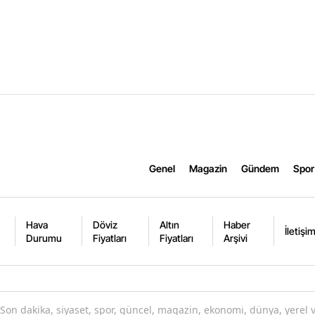
Genel
Magazin
Gündem
Spor
Hava
Döviz
Altın
Haber
İletişi
Durumu
Fiyatları
Fiyatları
Arşivi
Son dakika, siyaset, spor, güncel, magazin, ekonomi, dünya, yerel 