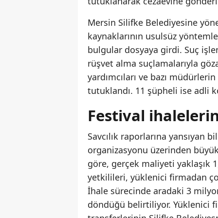
tutuklanarak cezaevine gönderil
Mersin Silifke Belediyesine yö
kaynaklarının usulsüz yöntemler
bulgular dosyaya girdi. Suç işl
rüşvet alma suçlamalarıyla göz
yardımcıları ve bazı müdürleri
tutuklandı. 11 şüpheli ise adli k
Festival ihaleler
Savcılık raporlarına yansıyan bil
organizasyonu üzerinden büyük b
göre, gerçek maliyeti yaklaşık 1
yetkilileri, yüklenici firmadan ç
İhale sürecinde aradaki 3 milyon
döndüğü belirtiliyor. Yüklenici f