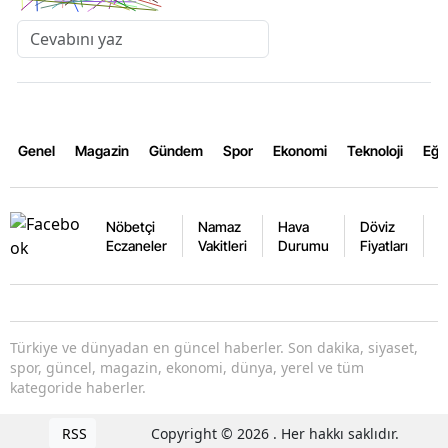
Genel
Magazin
Gündem
Spor
Ekonomi
Teknoloji
Eğl
Nöbetçi
Namaz
Hava
Döviz
A
Eczaneler
Vakitleri
Durumu
Fiyatları
F
Türkiye ve dünyadan en güncel haberler. Son dakika, siyaset,
spor, güncel, magazin, ekonomi, dünya, yerel ve tüm
kategoride haberler.
RSS
Copyright © 2026 . Her hakkı saklıdır.