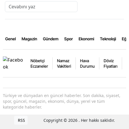
Genel
Magazin
Gündem
Spor
Ekonomi
Teknoloji
Eğl
Nöbetçi
Namaz
Hava
Döviz
A
Eczaneler
Vakitleri
Durumu
Fiyatları
F
Türkiye ve dünyadan en güncel haberler. Son dakika, siyaset,
spor, güncel, magazin, ekonomi, dünya, yerel ve tüm
kategoride haberler.
RSS
Copyright © 2026 . Her hakkı saklıdır.