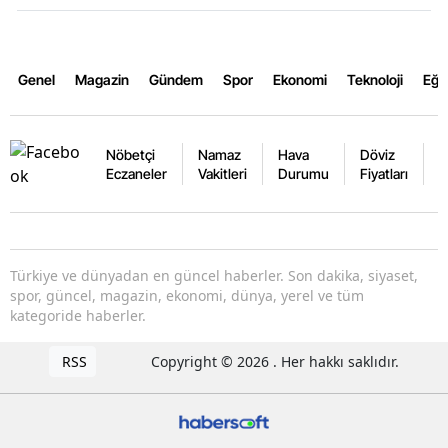
Genel
Magazin
Gündem
Spor
Ekonomi
Teknoloji
Eğl
Nöbetçi
Namaz
Hava
Döviz
A
Eczaneler
Vakitleri
Durumu
Fiyatları
F
Türkiye ve dünyadan en güncel haberler. Son dakika, siyaset,
spor, güncel, magazin, ekonomi, dünya, yerel ve tüm
kategoride haberler.
RSS
Copyright © 2026 . Her hakkı saklıdır.