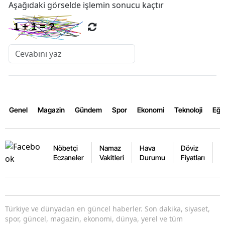
Aşağıdaki görselde işlemin sonucu kaçtır
Genel
Magazin
Gündem
Spor
Ekonomi
Teknoloji
Eğl
Nöbetçi
Namaz
Hava
Döviz
A
Eczaneler
Vakitleri
Durumu
Fiyatları
F
Türkiye ve dünyadan en güncel haberler. Son dakika, siyaset,
spor, güncel, magazin, ekonomi, dünya, yerel ve tüm