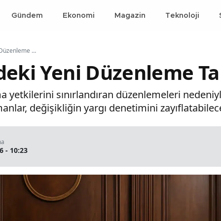
Gündem
Ekonomi
Magazin
Teknoloji
Yargı Paketindeki Yeni Düzenleme Tartışma Yarattı
deki Yeni Düzenleme Ta
ma yetkilerini sınırlandıran düzenlemeleri nedeni
anlar, değişikliğin yargı denetimini zayıflatabile
ma
6 - 10:23