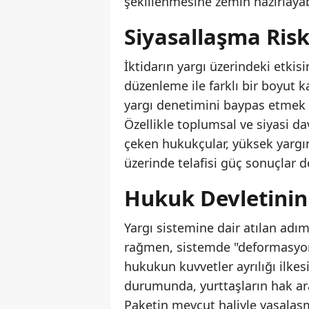
şekillenmesine zemin hazırlayabi
Siyasallaşma Risk
İktidarın yargı üzerindeki etkis
düzenleme ile farklı bir boyut k
yargı denetimini baypas etmek 
Özellikle toplumsal ve siyasi d
çeken hukukçular, yüksek yargı
üzerinde telafisi güç sonuçlar 
Hukuk Devletinin 
Yargı sistemine dair atılan adım
rağmen, sistemde "deformasyon
hukukun kuvvetler ayrılığı ilke
durumunda, yurttaşların hak ara
Paketin mevcut haliyle yasalaş