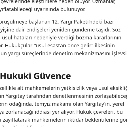
evrelerinde eleştirilere neden oluyor. Uzmanlar,
yıflatabileceği uyarısında bulunuyor.
üşülmeye başlanan 12. Yargı Paketi’ndeki bazı
yişine dair endişeleri yeniden gündeme taşıdı. Söz
li usul hataları nedeniyle verdiği bozma kararlarının
 Hukukçular, “usul esastan önce gelir” ilkesinin
un yargı süreçlerinde denetim mekanizmasını işlevsi
 Hukuki Güvence
llikle alt mahkemelerin yetkisizlik veya usul eksikli
nın Yargıtay tarafından denetlenmesinin zorlaşabilece
erin odağında, temyiz makamı olan Yargıtay’ın, yerel
zorlanacağı iddiası yer alıyor. Hukuk çevreleri, bu
nı zayıflatarak mahkemelerin iktidar beklentilerine gö