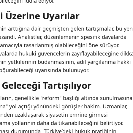
leceğini iddia ediyor.
i Üzerine Uyarılar
inin arttığına dair geçmişten gelen tartışmalar, bu yen
azandı. Analistler, düzenlemenin spesifik davalarda
amacıyla tasarlanmış olabileceğini öne sürüyor.
avalarda hukuki güvencelerin zayıflayabileceğine dikk
nın yetkilerinin budanmasının, adil yargılanma hakkı
doğurabileceği uyarısında bulunuyor.
Geleceği Tartışılıyor
ların, genellikle "reform" başlığı altında sunulmasına
a" yol açtığı yönündeki görüşler hakim. Uzmanlar,
sinden uzaklaşarak siyasetin emrine girmesi
ma yollarının daha da tıkanabileceğini belirtiyor.
ması durumunda, Türkiye’deki hukuk pratiğinin