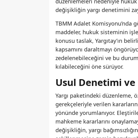
düzenlemeleri nedeniyle hukuk ç
değişikliğin yargı denetimini za
TBMM Adalet Komisyonu’nda gör
maddeler, hukuk sisteminin işle
konusu taslak, Yargıtay’ın belir
kapsamını daraltmayı öngörüyor.
zedelenebileceğini ve bu durum
kılabileceğini öne sürüyor.
Usul Denetimi ve
Yargı paketindeki düzenleme, öze
gerekçeleriyle verilen kararları
yönünde yorumlanıyor. Eleştiril
mahkeme kararlarını onaylamaya 
değişikliğin, yargı bağımsızlığı