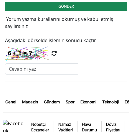
GÖNDER
Yorum yazma kurallarını
okumuş ve kabul etmiş
sayılırsınız
Aşağıdaki görselde işlemin sonucu kaçtır
Genel
Magazin
Gündem
Spor
Ekonomi
Teknoloji
Eğl
Nöbetçi
Namaz
Hava
Döviz
A
Eczaneler
Vakitleri
Durumu
Fiyatları
F