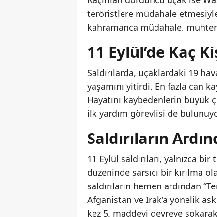
Kaçırılan dördüncü uçak ise Was
teröristlere müdahale etmesiyle
kahramanca müdahale, muhtemel
11 Eylül’de Kaç Ki
Saldırılarda, uçaklardaki 19 ha
yaşamını yitirdi. En fazla can k
Hayatını kaybedenlerin büyük çoğ
ilk yardım görevlisi de bulunuy
Saldırıların Ard
11 Eylül saldırıları, yalnızca b
düzeninde sarsıcı bir kırılma ola
saldırıların hemen ardından “Ter
Afganistan ve Irak’a yönelik aske
kez 5. maddeyi devreye sokarak