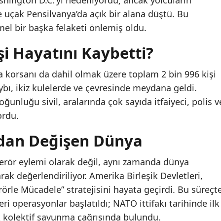
hington D.C.’yi hedefliyordu; ancak yolcuların
 uçak Pensilvanya’da açık bir alana düştü. Bu
 bir başka felaketi önlemiş oldu.
şi Hayatını Kaybetti?
va korsanı da dahil olmak üzere toplam 2 bin 996 kişi
aybı, ikiz kulelerde ve çevresinde meydana geldi.
unluğu sivil, aralarında çok sayıda itfaiyeci, polis v
ordu.
ından Değişen Dünya
ir terör eylemi olarak değil, aynı zamanda dünya
rak değerlendiriliyor. Amerika Birleşik Devletleri,
örle Mücadele” stratejisini hayata geçirdi. Bu süreçt
ri operasyonlar başlatıldı; NATO ittifakı tarihinde ilk
 kolektif savunma çağrısında bulundu.