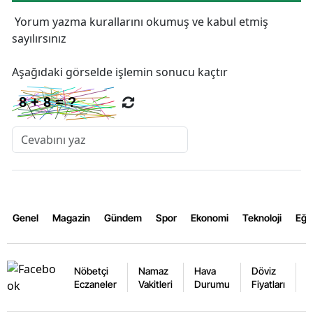
Yorum yazma kurallarını
okumuş ve kabul etmiş
sayılırsınız
Aşağıdaki görselde işlemin sonucu kaçtır
Genel
Magazin
Gündem
Spor
Ekonomi
Teknoloji
Eğl
Nöbetçi
Namaz
Hava
Döviz
A
Eczaneler
Vakitleri
Durumu
Fiyatları
F