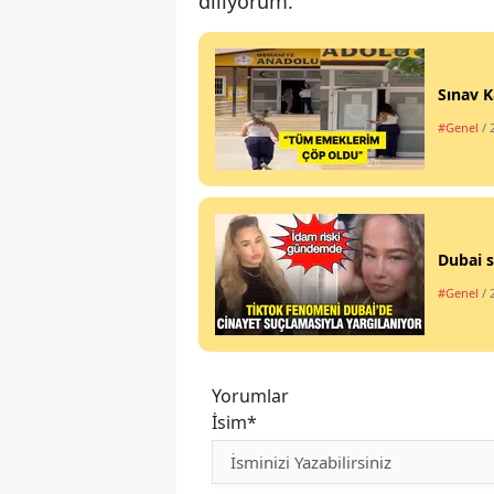
diliyorum.
Sınav K
#Genel
/ 
Dubai s
#Genel
/ 
Yorumlar
İsim*