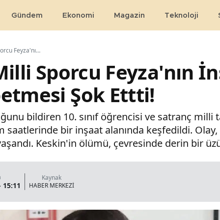
Gündem
Ekonomi
Magazin
Teknoloji
16 Yaşındaki Milli Sporcu Feyza'nın İnşaat Alanında Hayatını Kaybetmesi Şok Ettti!
Milli Sporcu Feyza'nın İ
etmesi Şok Ettti!
uğunu bildiren 10. sınıf öğrencisi ve satranç milli
am saatlerinde bir inşaat alanında keşfedildi. Ol
şandı. Keskin'in ölümü, çevresinde derin bir üzü
a
Kaynak
- 15:11
HABER MERKEZİ