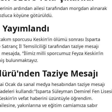
lerinin ardından ailesi tarafından morgdan alınarak
ozluca köyüne götürüldü.
ı Yayımlandı
 takım sporcusu Keskin'in ölümü sonrası Isparta
Satranç İl Temsilciliği tarafından taziye mesajı
lı mesajda, "İlimiz milli sporcumuz Feyza Keskin’in
miş bulunmaktayız.
dürü'nden Taziye Mesajı
cai Ocak da sanal medya hesabından taziye mesajı
adeleri kullandı:"Isparta Süleyman Demirel Fen Lises
Keskin’in vefat haberini üzüntüyle öğrendim.
ilesine, yakınlarına ve eğitim camiamıza sabır