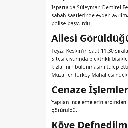
Isparta'da Süleyman Demirel Fen
sabah saatlerinde evden ayrılma
polise başvurdu.
Ailesi Görüldüğü
Feyza Keskin'in saat 11.30 sıral
Sitesi civarında elektrikli bisik
kızlarının bulunmasını talep ett
Muzaffer Türkeş Mahallesi'ndeki
Cenaze İşlemleri
Yapılan incelemelerin ardından
götürüldü.
Köye Defnedilme