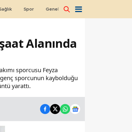
Sağlık
Spor
Genel
Dünya
nşaat Alanında
 takımı sporcusu Feyza
ay, genç sporcunun kaybolduğu
ntü yarattı.