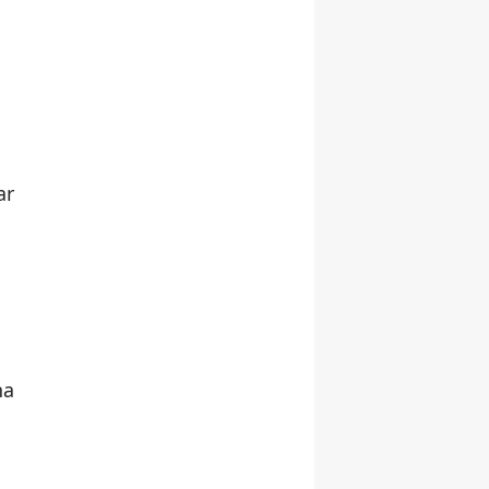
ar
na