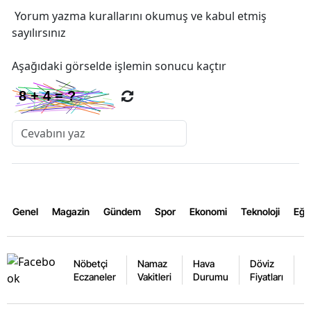
Yorum yazma kurallarını
okumuş ve kabul etmiş
sayılırsınız
Aşağıdaki görselde işlemin sonucu kaçtır
Genel
Magazin
Gündem
Spor
Ekonomi
Teknoloji
Eğl
Nöbetçi
Namaz
Hava
Döviz
A
Eczaneler
Vakitleri
Durumu
Fiyatları
F