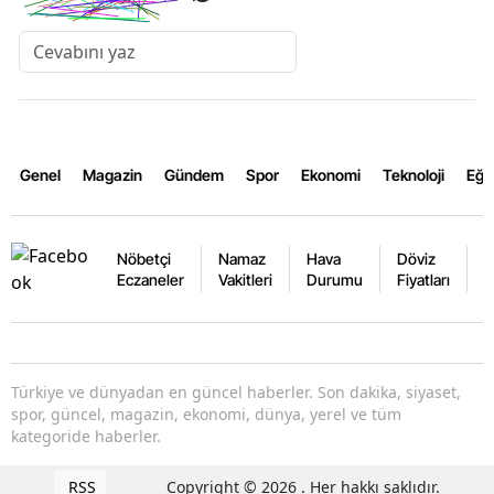
Genel
Magazin
Gündem
Spor
Ekonomi
Teknoloji
Eğl
Nöbetçi
Namaz
Hava
Döviz
A
Eczaneler
Vakitleri
Durumu
Fiyatları
F
Türkiye ve dünyadan en güncel haberler. Son dakika, siyaset,
spor, güncel, magazin, ekonomi, dünya, yerel ve tüm
kategoride haberler.
RSS
Copyright © 2026 . Her hakkı saklıdır.