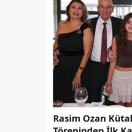
Rasim Ozan Kütah
Töreninden İlk Ka