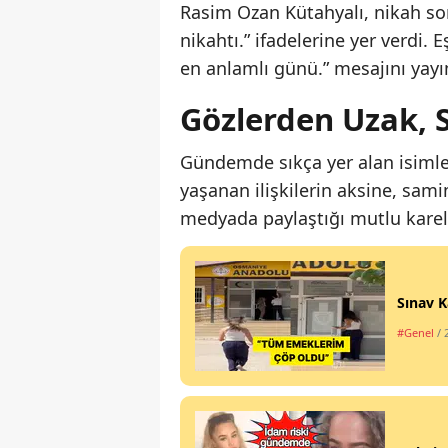
Rasim Ozan Kütahyalı, nikah son
nikahtı.” ifadelerine yer verdi.
en anlamlı günü.” mesajını yayı
Gözlerden Uzak, 
Gündemde sıkça yer alan isimler
yaşanan ilişkilerin aksine, sami
medyada paylaştığı mutlu karele
Sınav K
#Genel
/ 