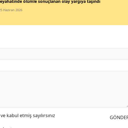
eyahatinde ölümle sonuçlanan olay yargıya taşındı
25 Haziran 2026
e kabul etmiş sayılırsınız
GÖNDE