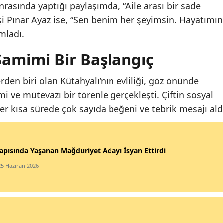
rasında yaptığı paylaşımda, “Aile arası bir sade
 Eşi Pınar Ayaz ise, “Sen benim her şeyimsin. Hayatımın
mladı.
Samimi Bir Başlangıç
den biri olan Kütahyalı’nın evliliği, göz önünde
mi ve mütevazı bir törenle gerçekleşti. Çiftin sosyal
r kısa sürede çok sayıda beğeni ve tebrik mesajı ald
apısında Yaşanan Mağduriyet Adayı İsyan Ettirdi
25 Haziran 2026