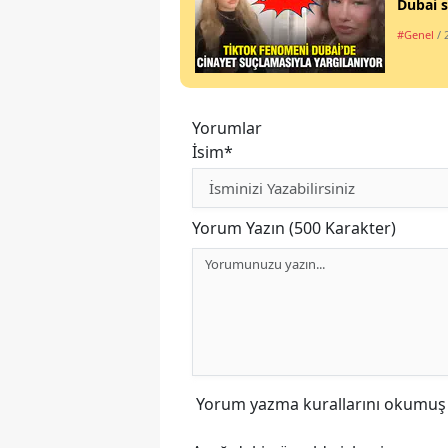
Dubai s
#Genel
/ 
Yorumlar
İsim*
Yorum Yazın (500 Karakter)
Yorum yazma kurallarını
okumuş v