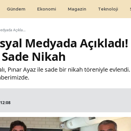
Gündem
Ekonomi
Magazin
Teknoloji
Evlendiğini Sosyal Medyada Açıkladı! Rasim Ozan Kütahyalı’dan Sade Nikah
osyal Medyada Açıkladı
 Sade Nikah
, Pınar Ayaz ile sade bir nikah töreniyle evlendi.
aberimizde.
 12:08