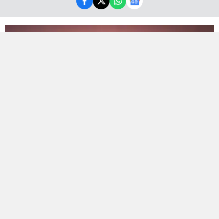
Bölge sakinlerini tedirgin eden şiddetli patlama
sesinin arkasından önceden planlanmış bir test
çalışması çıktı.
İsrail'in merkezinde bugün yaşanan patlama sesi,