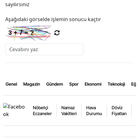
sayılırsınız
Aşağıdaki görselde işlemin sonucu kaçtır
Genel
Magazin
Gündem
Spor
Ekonomi
Teknoloji
Eğl
Nöbetçi
Namaz
Hava
Döviz
A
Eczaneler
Vakitleri
Durumu
Fiyatları
F