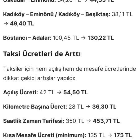
Kadıköy – Eminönü / Kadıköy – Beşiktaş:
38,11 TL
→
49,40 TL
Bostancı – Adalar:
100,45 TL →
130,22 TL
Taksi Ücretleri de Arttı
Taksiler için hem açılış hem de mesafe ücretlerinde
dikkat çekici artışlar yapıldı:
Açılış Ücreti:
42 TL →
54,50 TL
Kilometre Başına Ücret:
28 TL →
36,30 TL
Saatlik Zaman Tarifesi:
350 TL →
453,71 TL
Kısa Mesafe Ücreti (minimum):
135 TL →
175 TL