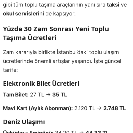
gibi tüm toplu taşıma araçlarının yanı sıra
taksi
ve
okul servisleri
ni de kapsıyor.
Yüzde 30 Zam Sonrası Yeni Toplu
Taşıma Ücretleri
Zam kararıyla birlikte İstanbul’daki toplu ulaşım
ücretlerinde önemli artışlar yaşandı. İşte güncel
tarife:
Elektronik Bilet Ücretleri
Tam Bilet:
27 TL →
35 TL
Mavi Kart (Aylık Abonman):
2.120 TL →
2.748 TL
Deniz Ulaşımı
Üsküdar – Eminönü:
34,20 TL →
44,33 TL