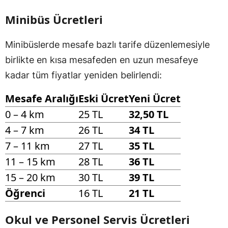
Minibüs Ücretleri
Minibüslerde mesafe bazlı tarife düzenlemesiyle
birlikte en kısa mesafeden en uzun mesafeye
kadar tüm fiyatlar yeniden belirlendi:
Mesafe Aralığı
Eski Ücret
Yeni Ücret
0 – 4 km
25 TL
32,50 TL
4 – 7 km
26 TL
34 TL
7 – 11 km
27 TL
35 TL
11 – 15 km
28 TL
36 TL
15 – 20 km
30 TL
39 TL
Öğrenci
16 TL
21 TL
Okul ve Personel Servis Ücretleri