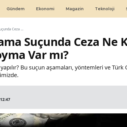
Gündem
Ekonomi
Magazin
Teknoloji
Kara Para Aklama Suçunda Ceza Ne Kadar, Mal Varlığına El Koyma Var mı?
lama Suçunda Ceza Ne K
Koyma Var mı?
l yapılır? Bu suçun aşamaları, yöntemleri ve Türk
imizde.
 12:47