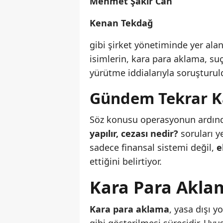
Mehmet Şakir Can
Kenan Tekdağ
gibi şirket yönetiminde yer ala
isimlerin, kara para aklama, suç 
yürütme iddialarıyla soruşturuld
Gündem Tekrar K
Söz konusu operasyonun ardı
yapılır, cezası nedir?
soruları y
sadece finansal sistemi değil,
e
ettiğini belirtiyor.
Kara Para Akla
Kara para aklama
, yasa dışı y