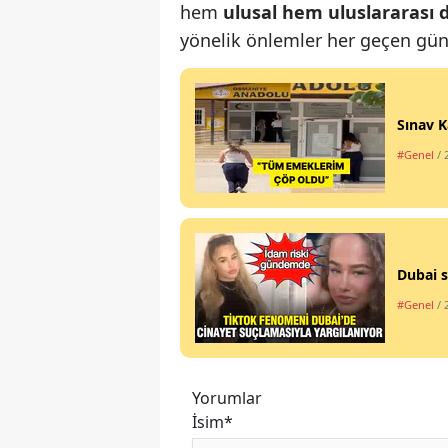
hem
ulusal hem uluslararası
yönelik önlemler her geçen gün a
Sınav K
#Genel
/ 
Dubai s
#Genel
/ 
Yorumlar
İsim*