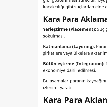
gibi gösterilmesi sürecidir. Uyuş
kaçakçılığı gibi suçlardan elde 
Kara Para Aklama
Yerleştirme (Placement):
Suç g
sokulması.
Katmanlama (Layering):
Paranı
şirketlere veya ülkelere aktarıl
Bütünleştirme (Integration):
P
ekonomiye dahil edilmesi.
Bu aşamalar, paranın kaynağını 
izlenimi yaratır.
Kara Para Akla