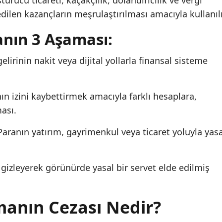
turucu ticareti, kaçakçılık, dolandırıcılık ve vergi
edilen kazançların meşrulaştırılması amacıyla kullanılı
nın 3 Aşaması:
elirinin nakit veya dijital yollarla finansal sisteme
n izini kaybettirmek amacıyla farklı hesaplara,
ması.
aranın yatırım, gayrimenkul veya ticaret yoluyla yasa
gizleyerek görünürde yasal bir servet elde edilmiş
manın Cezası Nedir?