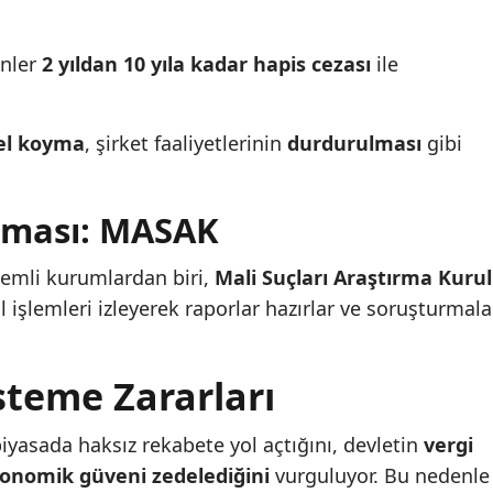
enler
2 yıldan 10 yıla kadar hapis cezası
ile
el koyma
, şirket faaliyetlerinin
durdurulması
gibi
zması: MASAK
emli kurumlardan biri,
Mali Suçları Araştırma Kuru
al işlemleri izleyerek raporlar hazırlar ve soruşturmala
steme Zararları
yasada haksız rekabete yol açtığını, devletin
vergi
onomik güveni zedelediğini
vurguluyor. Bu nedenle