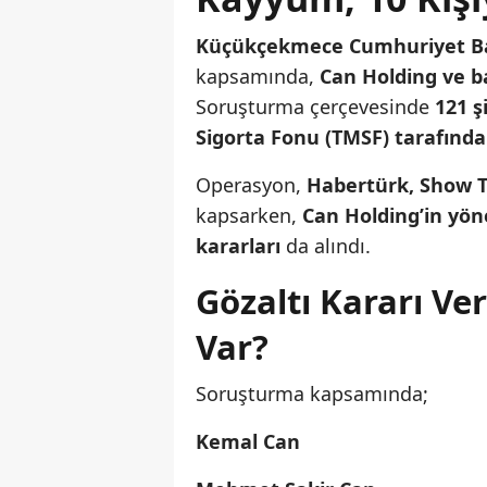
Küçükçekmece Cumhuriyet Baş
kapsamında,
Can Holding ve ba
Soruşturma çerçevesinde
121 ş
Sigorta Fonu (TMSF) tarafınd
Operasyon,
Habertürk, Show T
kapsarken,
Can Holding’in yön
kararları
da alındı.
Gözaltı Kararı Ve
Var?
Soruşturma kapsamında;
Kemal Can