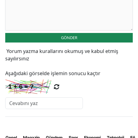
GÖNDER
Yorum yazma kurallarını
okumuş ve kabul etmiş
sayılırsınız
Aşağıdaki görselde işlemin sonucu kaçtır
Genel
Magazin
Gündem
Spor
Ekonomi
Teknoloji
Eğl