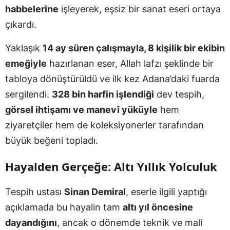
habbelerine
işleyerek, eşsiz bir sanat eseri ortaya
çıkardı.
Yaklaşık
14 ay süren çalışmayla, 8 kişilik bir ekibin
emeğiyle
hazırlanan eser, Allah lafzı şeklinde bir
tabloya dönüştürüldü ve ilk kez Adana’daki fuarda
sergilendi.
328 bin harfin işlendiği
dev tespih,
görsel ihtişamı ve manevî yüküyle
hem
ziyaretçiler hem de koleksiyonerler tarafından
büyük beğeni topladı.
Hayalden Gerçeğe: Altı Yıllık Yolculuk
Tespih ustası
Sinan Demiral
, eserle ilgili yaptığı
açıklamada bu hayalin tam
altı yıl öncesine
dayandığını
, ancak o dönemde teknik ve mali