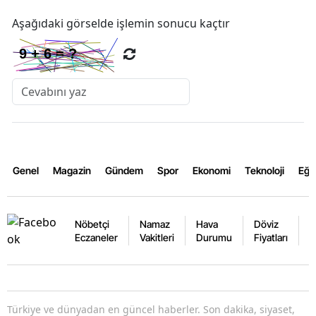
Aşağıdaki görselde işlemin sonucu kaçtır
Genel
Magazin
Gündem
Spor
Ekonomi
Teknoloji
Eğl
Nöbetçi
Namaz
Hava
Döviz
A
Eczaneler
Vakitleri
Durumu
Fiyatları
F
Türkiye ve dünyadan en güncel haberler. Son dakika, siyaset,