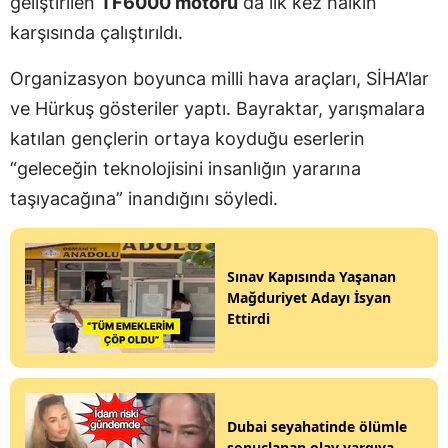
geliştirilen
TF6000 motoru
da ilk kez halkın
karşısında çalıştırıldı.
Organizasyon boyunca milli hava araçları, SİHA’lar
ve Hürkuş gösteriler yaptı. Bayraktar, yarışmalara
katılan gençlerin ortaya koyduğu eserlerin
“geleceğin teknolojisini insanlığın yararına
taşıyacağına” inandığını söyledi.
Sınav Kapısında Yaşanan
Mağduriyet Adayı İsyan
Ettirdi
Dubai seyahatinde ölümle
sonuçlanan olay yargıya