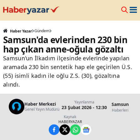
Gündem
Haber Yazar
Samsun'da evlerinden 230 bin
hap çıkan anne-oğula gözaltı
Samsun'un İlkadım ilçesinde evlerinde yapılan
aramada 230 bin sentetik hap ele geçirilen Ü.S.
(55) isimli kadın ile oğlu Z.S. (30), gözaltına
alındı.
Yayınlanma
Haber Merkezi
Samsun
23 Şubat 2026 - 12:30
Genel Yayın Müdürü
Haberleri
Kaynak
HABERYAZAR