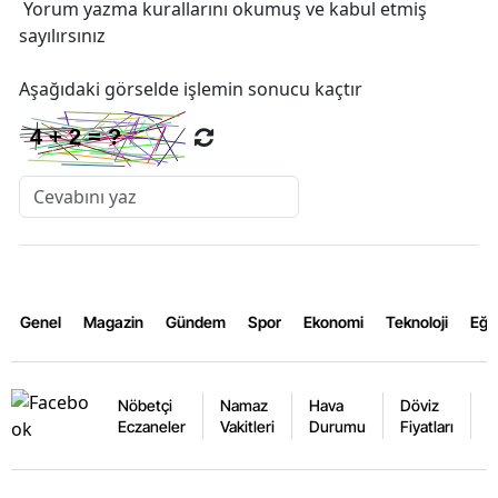
Yorum yazma kurallarını
okumuş ve kabul etmiş
sayılırsınız
Aşağıdaki görselde işlemin sonucu kaçtır
Genel
Magazin
Gündem
Spor
Ekonomi
Teknoloji
Eğl
Nöbetçi
Namaz
Hava
Döviz
A
Eczaneler
Vakitleri
Durumu
Fiyatları
F