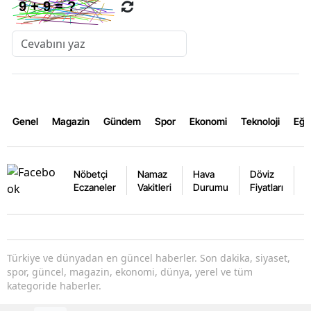
Genel
Magazin
Gündem
Spor
Ekonomi
Teknoloji
Eğl
Nöbetçi
Namaz
Hava
Döviz
A
Eczaneler
Vakitleri
Durumu
Fiyatları
F
Türkiye ve dünyadan en güncel haberler. Son dakika, siyaset,
spor, güncel, magazin, ekonomi, dünya, yerel ve tüm
kategoride haberler.