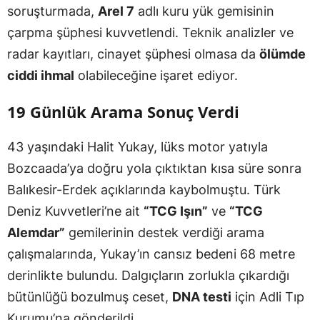
soruşturmada,
Arel 7
adlı kuru yük gemisinin
çarpma şüphesi kuvvetlendi. Teknik analizler ve
radar kayıtları, cinayet şüphesi olmasa da
ölümde
ciddi ihmal
olabileceğine işaret ediyor.
19 Günlük Arama Sonuç Verdi
43 yaşındaki Halit Yukay, lüks motor yatıyla
Bozcaada’ya doğru yola çıktıktan kısa süre sonra
Balıkesir-Erdek açıklarında kaybolmuştu. Türk
Deniz Kuvvetleri’ne ait
“TCG Işın”
ve
“TCG
Alemdar”
gemilerinin destek verdiği arama
çalışmalarında, Yukay’ın cansız bedeni 68 metre
derinlikte bulundu. Dalgıçların zorlukla çıkardığı
bütünlüğü bozulmuş ceset,
DNA testi
için Adli Tıp
Kurumu’na gönderildi.