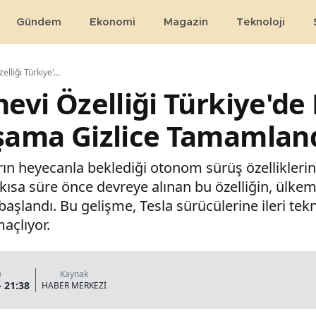
Gündem
Ekonomi
Magazin
Teknoloji
Tesla'nın Efsanevi Özelliği Türkiye'de Hayata Geçiyor! İlk Aşama Gizlice Tamamlandı
nevi Özelliği Türkiye'd
Aşama Gizlice Tamamlan
ların heyecanla beklediği otonom sürüş özellikler
kısa süre önce devreye alınan bu özelliğin, ülkem
başlandı. Bu gelişme, Tesla sürücülerine ileri tek
açlıyor.
a
Kaynak
- 21:38
HABER MERKEZİ