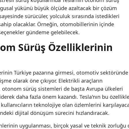
i stresli sürüş koşullarında Tesla'nın otonom sürüş
ygusal yükünü büyük ölçüde azaltacak bir çözüm
sayesinde sürücüler, yolculuk sırasında istedikleri
ahip olacaklar. Örneğin, otomobillerinin içinde
 seçenekler gündeme gelebilecek.
om Sürüş Özelliklerinin
erinin Türkiye pazarına girmesi, otomotiv sektöründe
işme olarak öne çıkıyor. Elektrikli araçların
e, otonom sürüş sistemleri de başta Avrupa ülkeleri
erek daha fazla önem kazandı. Tesla'nın bu özellikle
kullanıcıların teknolojiye olan özlemlerini karşılayac
ndeki dijital dönüşüm sürecini hızlandıracak.
erinin uygulanması, birçok yasal ve teknik zorluğu 