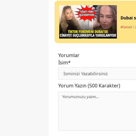
Dubai s
#Genel
/ 
Yorumlar
İsim*
Yorum Yazın (500 Karakter)