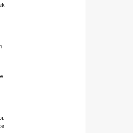
ek
n
ve
r.
te