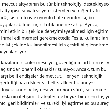
k, mevcut altyapının bu tür bir teknolojiyi destekleyec
 altyapısı, sinyalizasyon sistemleri ve diğer trafik
rüş sistemleriyle uyumlu hale getirilmesi, bu
e uygulanabilmesi için kritik öneme sahip. Ayrıca,
ini etkin bir şekilde deneyimleyebilmesi için eğitim
e ihmal edilmemesi gerekmektedir. Tesla, kullanıcıları
n iyi şekilde kullanabilmesi için çeşitli bilgilendirme
yi planlıyor.
kazalarının önlenmesi, yol güvenliğinin arttırılması 
ı açısından önemli olanaklar sunuyor. Ancak, tüm bu
karşı belli endişeler de mevcut. Her yeni teknolojik
etirdiği bazı riskler ve belirsizlikler bulunuyor.
en duygusunun pekişmesi ve otonom sürüş sistemine
Tesla'nın iletişim stratejileri de büyük bir önem taşıyo
cı geri bildirimleri ve sürekli iyileştirmeler, bu süreç