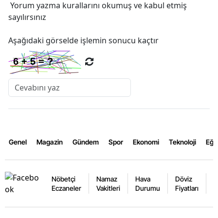
Yorum yazma kurallarını
okumuş ve kabul etmiş
sayılırsınız
Aşağıdaki görselde işlemin sonucu kaçtır
Genel
Magazin
Gündem
Spor
Ekonomi
Teknoloji
Eğl
Nöbetçi
Namaz
Hava
Döviz
A
Eczaneler
Vakitleri
Durumu
Fiyatları
F