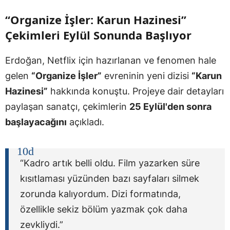
“Organize İşler: Karun Hazinesi”
Çekimleri Eylül Sonunda Başlıyor
Erdoğan, Netflix için hazırlanan ve fenomen hale
gelen
“Organize İşler”
evreninin yeni dizisi
“Karun
Hazinesi”
hakkında konuştu. Projeye dair detayları
paylaşan sanatçı, çekimlerin
25 Eylül'den sonra
başlayacağını
açıkladı.
“Kadro artık belli oldu. Film yazarken süre
kısıtlaması yüzünden bazı sayfaları silmek
zorunda kalıyordum. Dizi formatında,
özellikle sekiz bölüm yazmak çok daha
zevkliydi.”