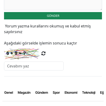
GÖNDER
Yorum yazma kurallarını
okumuş ve kabul etmiş
sayılırsınız
Aşağıdaki görselde işlemin sonucu kaçtır
Genel
Magazin
Gündem
Spor
Ekonomi
Teknoloji
Eğl