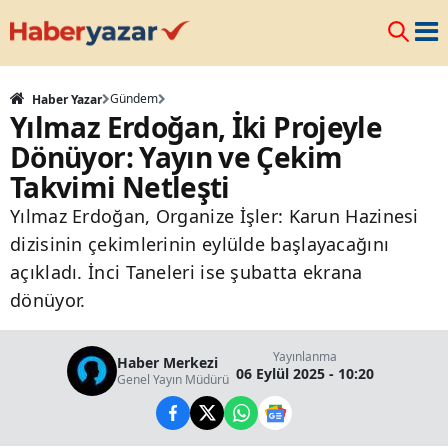
Gündem
Haber Yazar
Yılmaz Erdoğan, İki Projeyle
Dönüyor: Yayın ve Çekim
Takvimi Netleşti
Yılmaz Erdoğan, Organize İşler: Karun Hazinesi
dizisinin çekimlerinin eylülde başlayacağını
açıkladı. İnci Taneleri ise şubatta ekrana
dönüyor.
Yayınlanma
Haber Merkezi
06 Eylül 2025 - 10:20
Genel Yayın Müdürü