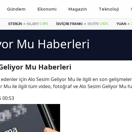
Gündem
Ekonomi
Magazin
Teknoloji
STERLIN
64,4811
0.38%
İSVIÇRE FRANKI
59,1179
0.82%
YUAN
yor Mu Haberleri
Geliyor Mu Haberleri
edenler için Alo Sesim Geliyor Mu ile ilgili en son gelişmele
 Mu ile ilgili tüm video, fotoğraf ve Alo Sesim Geliyor Mu h
5 00:53