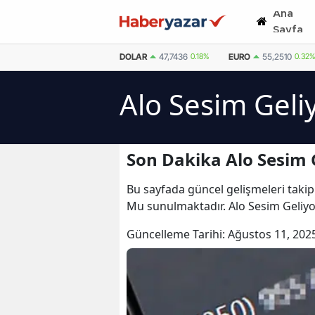
Ana
Sayfa
DOLAR
47,7436
0.18%
EURO
55,2510
0.32%
Alo Sesim Geli
Son Dakika Alo Sesim 
Bu sayfada güncel gelişmeleri takip 
Mu sunulmaktadır. Alo Sesim Geliyor
Güncelleme Tarihi:
Ağustos 11, 202