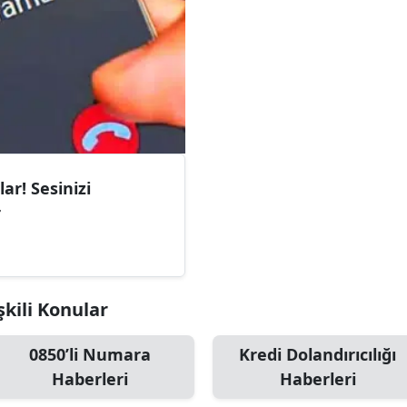
ar! Sesinizi
r
şkili Konular
0850’li Numara
Kredi Dolandırıcılığı
Haberleri
Haberleri