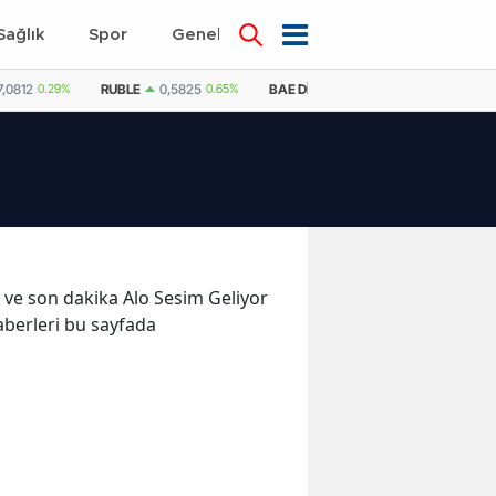
Sağlık
Spor
Genel
Dünya
7,0812
0.29%
RUBLE
0,5825
0.65%
BAE DIRHEMI
12,9992
0.21%
SU
r ve son dakika Alo Sesim Geliyor
aberleri bu sayfada