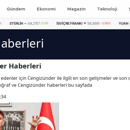
Gündem
Ekonomi
Magazin
Teknoloji
1%
STERLIN
64,2157
0.13%
İSVIÇRE FRANKI
58,5691
-0.66%
YUAN
aberleri
er Haberleri
 edenler için Cengizünder ile ilgili en son gelişmeler ve so
otoğraf ve Cengizünder haberleri bu sayfada
:34