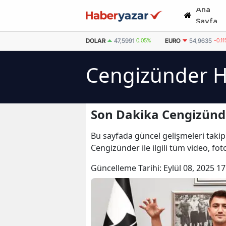
Ana
Sayfa
DOLAR
47,5991
0.05%
EURO
54,9635
-0.1
Cengizünder H
Son Dakika Cengizünd
Bu sayfada güncel gelişmeleri takip
Cengizünder ile ilgili tüm video, f
Güncelleme Tarihi:
Eylül 08, 2025 17