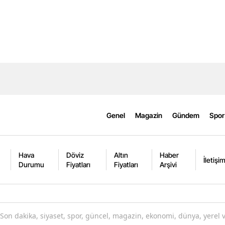
Genel
Magazin
Gündem
Spor
Hava
Döviz
Altın
Haber
İletişi
Durumu
Fiyatları
Fiyatları
Arşivi
Son dakika, siyaset, spor, güncel, magazin, ekonomi, dünya, yerel 