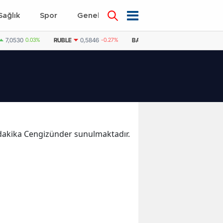
Sağlık
Spor
Genel
Dünya
7,0530
0.03%
RUBLE
0,5846
-0.27%
BAE DIRHEMI
12,9604
0.05%
n dakika Cengizünder sunulmaktadır.