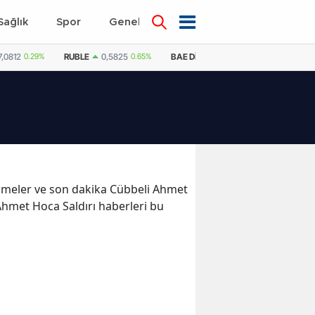
Sağlık
Spor
Genel
Dünya
7,0812
0.29%
RUBLE
0,5825
0.65%
BAE DIRHEMI
12,9992
0.21%
SU
lişmeler ve son dakika Cübbeli Ahmet
 Ahmet Hoca Saldırı haberleri bu