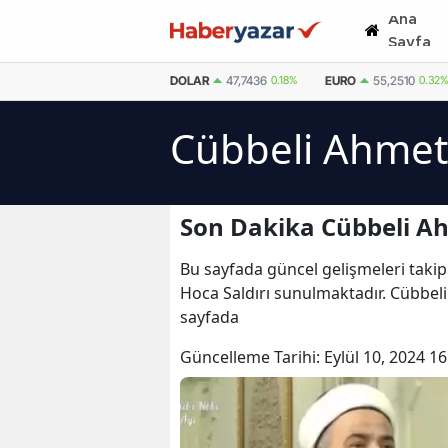
Ana
Sayfa
DOLAR
47,7436
0.18%
EURO
55,2510
0.32%
Cübbeli Ahmet 
Son Dakika Cübbeli Ah
Bu sayfada güncel gelişmeleri takip
Hoca Saldırı sunulmaktadır. Cübbeli 
sayfada
Güncelleme Tarihi:
Eylül 10, 2024 16