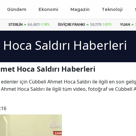
Gündem
Ekonomi
Magazin
Teknoloji
STERLIN
64,4811
0.38%
İSVIÇRE FRANKI
59,1179
0.82%
YUAN
Hoca Saldırı Haberleri
met Hoca Saldırı Haberleri
 edenler için Cübbeli Ahmet Hoca Saldırı ile ilgili en son ge
Ahmet Hoca Saldırı ile ilgili tüm video, fotoğraf ve Cübbeli
:16