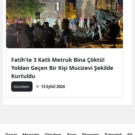
Fatih’te 3 Katlı Metruk Bina Çöktü!
Yoldan Geçen Bir Kişi Mucizevi Şekilde
Kurtuldu
Gündem
13 Eylül 2024
Genel
Magazin
Gündem
Spor
Ekonomi
Teknoloji
Eğl