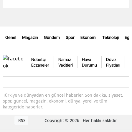
Genel
Magazin
Gündem
Spor
Ekonomi
Teknoloji
Eğl
Nöbetçi
Namaz
Hava
Döviz
A
Eczaneler
Vakitleri
Durumu
Fiyatları
F
Türkiye ve dünyadan en güncel haberler. Son dakika, siyaset,
spor, güncel, magazin, ekonomi, dünya, yerel ve tüm
kategoride haberler.
RSS
Copyright © 2026 . Her hakkı saklıdır.