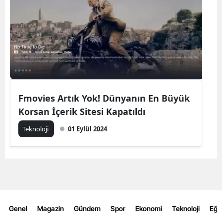
Fmovies Artık Yok! Dünyanın En Büyük
Korsan İçerik Sitesi Kapatıldı
Teknoloji
01 Eylül 2024
Genel
Magazin
Gündem
Spor
Ekonomi
Teknoloji
Eğl