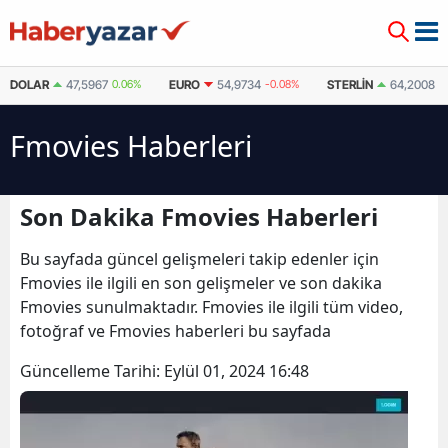
DOLAR
47,5967
0.06%
EURO
54,9734
-0.08%
STERLIN
64,2008
0
Fmovies Haberleri
Son Dakika Fmovies Haberleri
Bu sayfada güncel gelişmeleri takip edenler için
Fmovies ile ilgili en son gelişmeler ve son dakika
Fmovies sunulmaktadır. Fmovies ile ilgili tüm video,
fotoğraf ve Fmovies haberleri bu sayfada
Güncelleme Tarihi:
Eylül 01, 2024 16:48