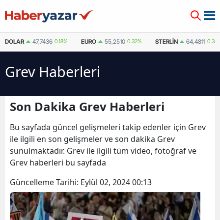
DOLAR
47,7436
0.18%
EURO
55,2510
0.32%
STERLIN
64,4811
0.38
Grev Haberleri
Son Dakika Grev Haberleri
Bu sayfada güncel gelişmeleri takip edenler için Grev
ile ilgili en son gelişmeler ve son dakika Grev
sunulmaktadır. Grev ile ilgili tüm video, fotoğraf ve
Grev haberleri bu sayfada
Güncelleme Tarihi:
Eylül 02, 2024 00:13