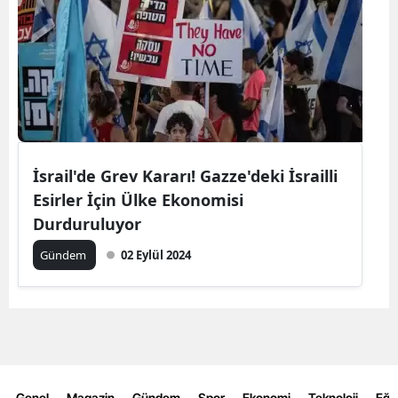
İsrail'de Grev Kararı! Gazze'deki İsrailli
Esirler İçin Ülke Ekonomisi
Durduruluyor
Gündem
02 Eylül 2024
Genel
Magazin
Gündem
Spor
Ekonomi
Teknoloji
Eğl