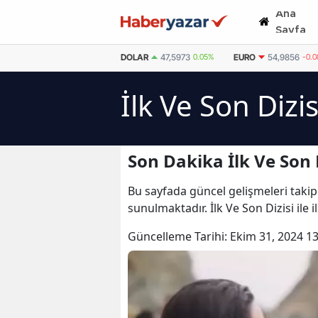
Ana
Sayfa
DOLAR
47,5973
0.05%
EURO
54,9856
-0.
İlk Ve Son Dizi
Son Dakika İlk Ve Son 
Bu sayfada güncel gelişmeleri takip e
sunulmaktadır. İlk Ve Son Dizisi ile 
Güncelleme Tarihi:
Ekim 31, 2024 13