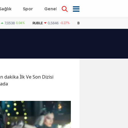
Sağlık
Spor
Genel
Dünya
7,0538
0.04%
RUBLE
0,5846
-0.27%
BAE DIRHEMI
12,9598
0.05%
on dakika İlk Ve Son Dizisi
fada