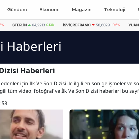
Gündem
Ekonomi
Magazin
Teknoloji
08%
STERLIN
64,2213
0.13%
İSVIÇRE FRANKI
58,6029
-0.6%
YUAN
si Haberleri
Dizisi Haberleri
denler için İlk Ve Son Dizisi ile ilgili en son gelişmeler ve s
ilgili tüm video, fotoğraf ve İlk Ve Son Dizisi haberleri bu say
:58