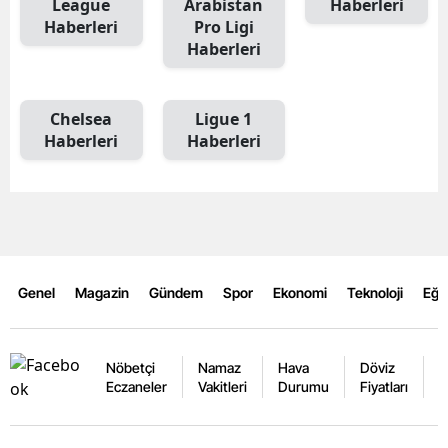
League
Arabistan
Haberleri
Haberleri
Pro Ligi
Haberleri
Chelsea
Ligue 1
Haberleri
Haberleri
Genel
Magazin
Gündem
Spor
Ekonomi
Teknoloji
Eğl
Nöbetçi
Namaz
Hava
Döviz
A
Eczaneler
Vakitleri
Durumu
Fiyatları
F