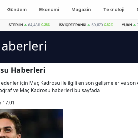
Gündem
Ekonomi
Magazin
Teknoloji
STERLIN
64,4811
0.38%
İSVIÇRE FRANKI
59,1179
0.82%
YUAN
aberleri
su Haberleri
 edenler için Maç Kadrosu ile ilgili en son gelişmeler ve s
otoğraf ve Maç Kadrosu haberleri bu sayfada
5 17:01