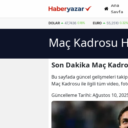
Ana
Sayfa
DOLAR
47,7436
0.18%
EURO
55,2510
0.32%
Maç Kadrosu H
Son Dakika Maç Kadro
Bu sayfada güncel gelişmeleri takip
Maç Kadrosu ile ilgili tüm video, f
Güncelleme Tarihi:
Ağustos 10, 202