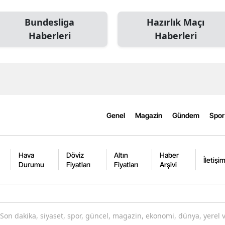
Bundesliga
Hazırlık Maçı
Haberleri
Haberleri
Genel
Magazin
Gündem
Spor
Hava
Döviz
Altın
Haber
İletişi
Durumu
Fiyatları
Fiyatları
Arşivi
Son dakika, siyaset, spor, güncel, magazin, ekonomi, dünya, yerel 