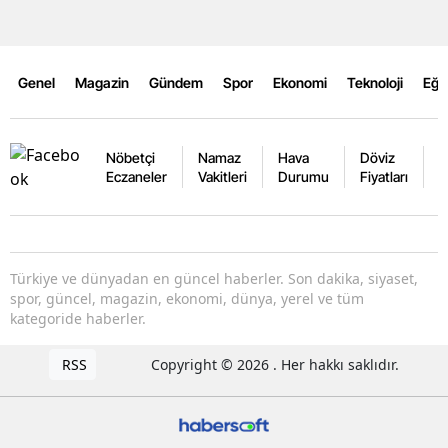
Genel
Magazin
Gündem
Spor
Ekonomi
Teknoloji
Eğl
Nöbetçi
Namaz
Hava
Döviz
A
Eczaneler
Vakitleri
Durumu
Fiyatları
F
Türkiye ve dünyadan en güncel haberler. Son dakika, siyaset,
spor, güncel, magazin, ekonomi, dünya, yerel ve tüm
kategoride haberler.
RSS
Copyright © 2026 . Her hakkı saklıdır.