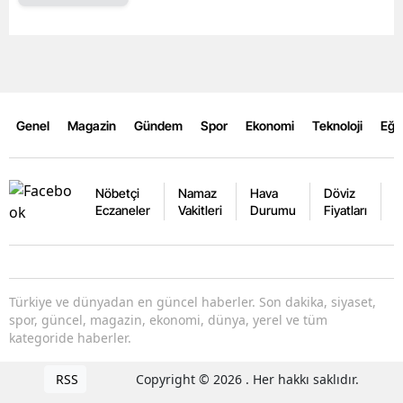
Genel
Magazin
Gündem
Spor
Ekonomi
Teknoloji
Eğl
Nöbetçi
Namaz
Hava
Döviz
A
Eczaneler
Vakitleri
Durumu
Fiyatları
F
Türkiye ve dünyadan en güncel haberler. Son dakika, siyaset,
spor, güncel, magazin, ekonomi, dünya, yerel ve tüm
kategoride haberler.
RSS
Copyright © 2026 . Her hakkı saklıdır.