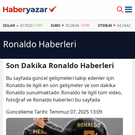
DOLAR
47,7033
0.06%
EURO
55,0634
-0.13%
STERLIN
64,3442
-
Ronaldo Haberleri
Son Dakika Ronaldo Haberleri
Bu sayfada güncel gelişmeleri takip edenler için
Ronaldo ile ilgili en son gelişmeler ve son dakika
Ronaldo sunulmaktadır. Ronaldo ile ilgili tüm video,
fotoğraf ve Ronaldo haberleri bu sayfada
Güncelleme Tarihi:
Temmuz 07, 2025 13:09