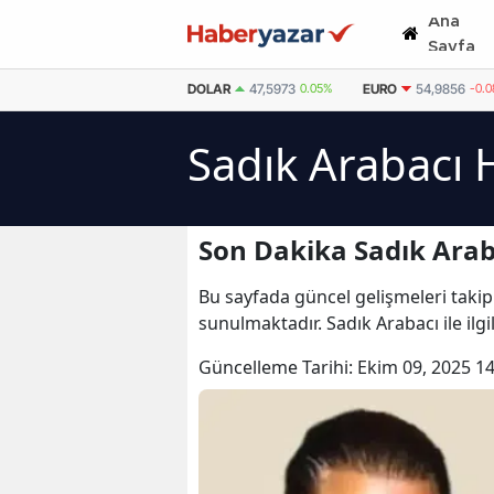
Ana
Sayfa
DOLAR
47,5973
0.05%
EURO
54,9856
-0.
Sadık Arabacı 
Son Dakika Sadık Arab
Bu sayfada güncel gelişmeleri takip 
sunulmaktadır. Sadık Arabacı ile ilg
Güncelleme Tarihi:
Ekim 09, 2025 14