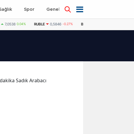
Sağlık
Spor
Genel
Dünya
7,0538
0.04%
RUBLE
0,5846
-0.27%
BAE DIRHEMI
12,9598
0.05%
n dakika Sadık Arabacı