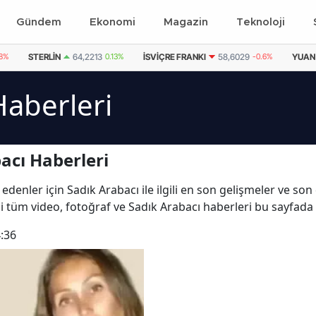
Gündem
Ekonomi
Magazin
Teknoloji
08%
STERLIN
64,2213
0.13%
İSVIÇRE FRANKI
58,6029
-0.6%
YUAN
Haberleri
acı Haberleri
edenler için Sadık Arabacı ile ilgili en son gelişmeler ve so
ili tüm video, fotoğraf ve Sadık Arabacı haberleri bu sayfada
:36