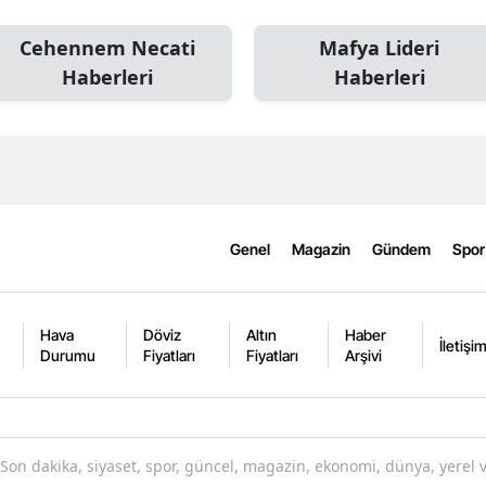
Cehennem Necati
Mafya Lideri
Haberleri
Haberleri
Genel
Magazin
Gündem
Spor
Hava
Döviz
Altın
Haber
İletişi
Durumu
Fiyatları
Fiyatları
Arşivi
Son dakika, siyaset, spor, güncel, magazin, ekonomi, dünya, yerel 