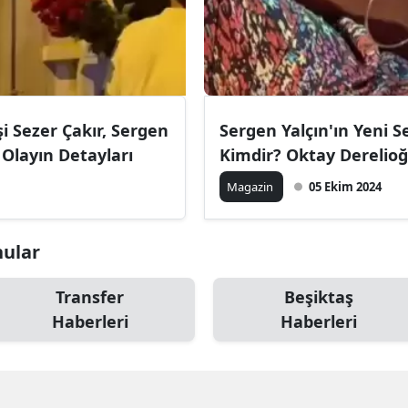
i Sezer Çakır, Sergen
Sergen Yalçın'ın Yeni Se
 Olayın Detayları
Kimdir? Oktay Derelioğl
Magazin
05 Ekim 2024
nular
Transfer
Beşiktaş
Haberleri
Haberleri