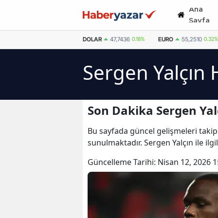
Ana
Sayfa
DOLAR
47,7436
0.18%
EURO
55,2510
0.32%
Sergen Yalçın 
Son Dakika Sergen Yal
Bu sayfada güncel gelişmeleri takip 
sunulmaktadır. Sergen Yalçın ile ilg
Güncelleme Tarihi:
Nisan 12, 2026 1