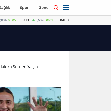
Sağlık
Spor
Genel
Dünya
7,0812
0.29%
RUBLE
0,5825
0.65%
BAE DIRHEMI
12,9992
0.21%
SU
 dakika Sergen Yalçın