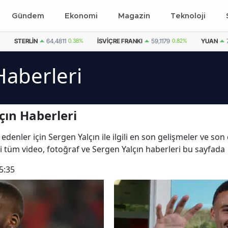
Gündem
Ekonomi
Magazin
Teknoloji
STERLIN
64,4811
0.38%
İSVIÇRE FRANKI
59,1179
0.82%
YUAN
Haberleri
çın Haberleri
edenler için Sergen Yalçın ile ilgili en son gelişmeler ve son
ili tüm video, fotoğraf ve Sergen Yalçın haberleri bu sayfada
5:35