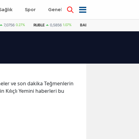
Sağlık
Spor
Genel
Dünya
7,0756
0.27%
RUBLE
0,5856
1.07%
BAE DIRHEMI
12,9946
0.21%
işmeler ve son dakika Teğmenlerin
in Kılıçlı Yemini haberleri bu