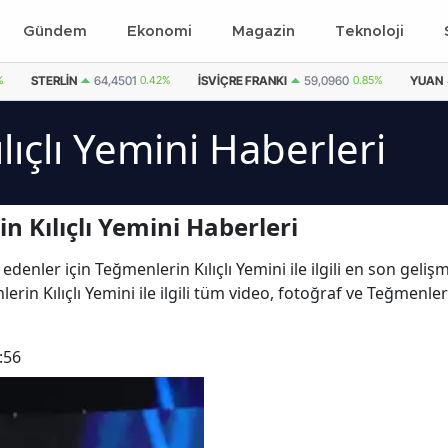
Gündem
Ekonomi
Magazin
Teknoloji
%
STERLIN
64,4501
0.42%
İSVIÇRE FRANKI
59,0960
0.85%
YUAN
ıçlı Yemini Haberleri
 Kılıçlı Yemini Haberleri
edenler için Teğmenlerin Kılıçlı Yemini ile ilgili en son gel
erin Kılıçlı Yemini ile ilgili tüm video, fotoğraf ve Teğmenler
:56