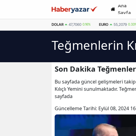
Ana
Sayfa
DOLAR
47,7060
0.16%
EURO
55,2079
0.33
Teğmenlerin Kıl
Son Dakika Teğmenlerin
Bu sayfada güncel gelişmeleri takip 
Kılıçlı Yemini sunulmaktadır. Teğmenl
sayfada
Güncelleme Tarihi:
Eylül 08, 2024 16