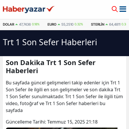
DOLAR
47,7436
0.18%
EURO
55,2510
0.32%
STERLIN
64,4811
0.38
Trt 1 Son Sefer Haberleri
Son Dakika Trt 1 Son Sefer
Haberleri
Bu sayfada güncel gelişmeleri takip edenler için Trt 1
Son Sefer ile ilgili en son gelişmeler ve son dakika Trt
1 Son Sefer sunulmaktadır. Trt 1 Son Sefer ile ilgili tüm
video, fotoğraf ve Trt 1 Son Sefer haberleri bu
sayfada
Güncelleme Tarihi:
Temmuz 15, 2025 21:18