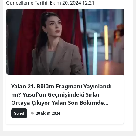
Güncelleme Tarihi:
Ekim 20, 2024 12:21
Yalan 21. Bölüm Fragmanı Yayınlandı
mı? Yusuf’un Geçmişindeki Sırlar
Ortaya Çıkıyor Yalan Son Bölümde
Neler Yaşandı? (19. Bölüm Özet)
Genel
20 Ekim 2024