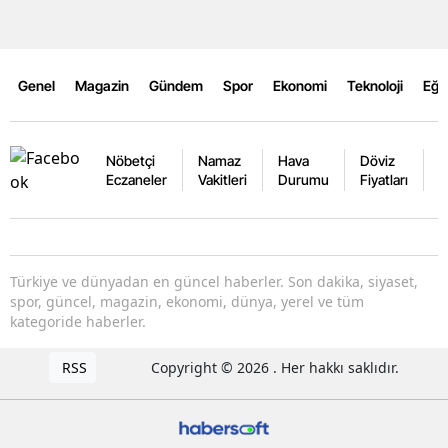
Genel
Magazin
Gündem
Spor
Ekonomi
Teknoloji
Eğl
Nöbetçi
Namaz
Hava
Döviz
A
Eczaneler
Vakitleri
Durumu
Fiyatları
F
Türkiye ve dünyadan en güncel haberler. Son dakika, siyaset,
spor, güncel, magazin, ekonomi, dünya, yerel ve tüm
kategoride haberler.
RSS
Copyright © 2026 . Her hakkı saklıdır.