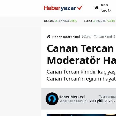
Ana
Sayfa
DOLAR
47,7074
0.15%
EURO
55,2112
0.34%
Kimdir
Haber Yazar
Canan Tercan 
Moderatör Ha
Canan Tercan kimdir, kaç yaşı
Canan Tercan’ın eğitim hayatı
Haber Merkezi
Yayınlanma
29 Eylül 2025 -
Genel Yayın Müdürü