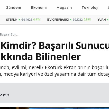
Gündem
Ekonomi
Magazin
Teknoloji
STERLIN
64,4623
0.41%
İSVIÇRE FRANKI
59,1022
0.85%
YUAN
Canan Tercan Kimdir? Başarılı Sunucu ve Moderatör Hakkında Bilinenler
Kimdir? Başarılı Sunuc
kkında Bilinenler
nda, evli mi, nereli? Ekotürk ekranlarının başar
, medya kariyeri ve özel yaşamına dair tüm detayl
 23:19