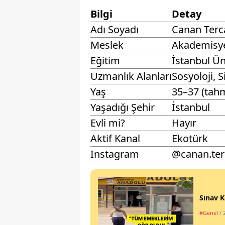
Bilgi
Detay
Adı Soyadı
Canan Terc
Meslek
Akademisye
Eğitim
İstanbul Ün
Uzmanlık Alanları
Sosyoloji, S
Yaş
35–37 (tahm
Yaşadığı Şehir
İstanbul
Evli mi?
Hayır
Aktif Kanal
Ekotürk
Instagram
@canan.te
Sınav K
#Genel
/ 