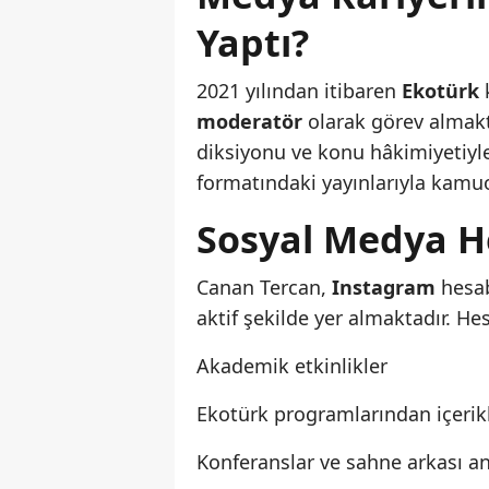
Yaptı?
2021 yılından itibaren
Ekotürk
k
moderatör
olarak görev almakta
diksiyonu ve konu hâkimiyetiyle 
formatındaki yayınlarıyla kamuo
Sosyal Medya He
Canan Tercan,
Instagram
hesa
aktif şekilde yer almaktadır. He
Akademik etkinlikler
Ekotürk programlarından içerik
Konferanslar ve sahne arkası an