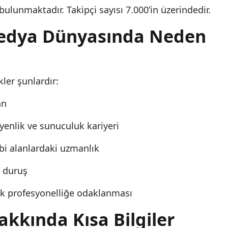
ulunmaktadır. Takipçi sayısı 7.000’in üzerindedir.
edya Dünyasında Neden
kler şunlardır:
an
enlik ve sunuculuk kariyeri
ibi alanlardaki uzmanlık
ı duruş
rak profesyonelliğe odaklanması
kkında Kısa Bilgiler