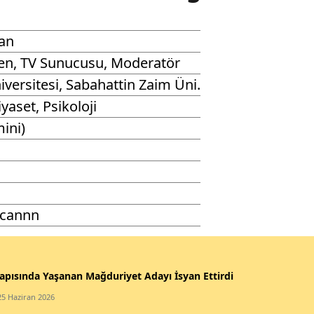
an
n, TV Sunucusu, Moderatör
iversitesi, Sabahattin Zaim Üni.
iyaset, Psikoloji
ini)
rcannn
apısında Yaşanan Mağduriyet Adayı İsyan Ettirdi
25 Haziran 2026