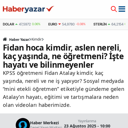
DOLAR
47,5972
0.06%
EURO
54,9780
-0.08%
STERLIN
64,2154
0.
Kimdir
Haber Yazar
Fidan hoca kimdir, aslen nereli,
kaç yaşında, ne öğretmeni? İşte
hayatı ve bilinmeyenler
KPSS öğretmeni Fidan Atalay kimdir, kaç
yaşında, nereli ve ne iş yapıyor? Sosyal medyada
“mini etekli öğretmen” etiketiyle gündeme gelen
Atalay’ın hayatı, eğitimi ve tartışmalara neden
olan videoları haberimizde.
Yayınlanma
Haber Merkezi
23 Ağustos 2025 - 10:00
Genel Yayın Müdürü