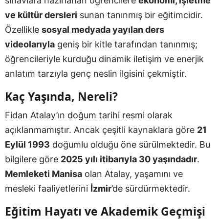
sınavlara hazırlanan öğrencilere
ekonomi, işletme
ve kültür dersleri
sunan tanınmış bir eğitimcidir.
Özellikle
sosyal medyada yayılan ders
videolarıyla
geniş bir kitle tarafından tanınmış;
öğrencileriyle kurduğu dinamik iletişim ve enerjik
anlatım tarzıyla genç neslin ilgisini çekmiştir.
Kaç Yaşında, Nereli?
Fidan Atalay’ın doğum tarihi resmi olarak
açıklanmamıştır. Ancak çeşitli kaynaklara göre
21
Eylül 1993
doğumlu olduğu öne sürülmektedir. Bu
bilgilere göre
2025 yılı itibarıyla 30 yaşındadır
.
Memleketi Manisa
olan Atalay, yaşamını ve
mesleki faaliyetlerini
İzmir
’de sürdürmektedir.
Eğitim Hayatı ve Akademik Geçmişi