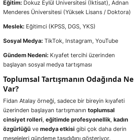
Eğitim:
Dokuz Eylül Üniversitesi (İktisat), Adnan
Menderes Üniversitesi (Yüksek Lisans / Doktora)
Meslek:
Eğitimci (KPSS, DGS, YKS)
Sosyal Medya:
TikTok, Instagram, YouTube
Gündem Nedeni:
Kıyafet tercihi üzerinden
başlayan sosyal medya tartışması
Toplumsal Tartışmanın Odağında Ne
Var?
Fidan Atalay örneği, sadece bir bireyin kıyafeti
üzerinden başlayan tartışmanın
toplumsal
cinsiyet rolleri
,
eğitimde profesyonellik
,
kadın
özgürlüğü
ve
medya etkisi
gibi çok daha derin
meseleleri gündeme taşıdığını gösteriyor.