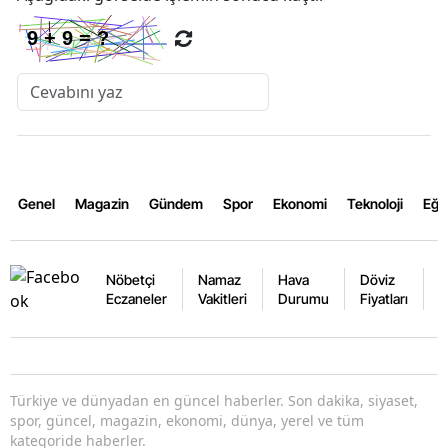
Genel
Magazin
Gündem
Spor
Ekonomi
Teknoloji
Eğl
Nöbetçi
Namaz
Hava
Döviz
A
Eczaneler
Vakitleri
Durumu
Fiyatları
F
Türkiye ve dünyadan en güncel haberler. Son dakika, siyaset,
spor, güncel, magazin, ekonomi, dünya, yerel ve tüm
kategoride haberler.